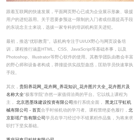
跟着互联网的快速发展，平面网页野心已成为企业展示形象、吸援
用户的进犯器用。关于思要参预这一限制的入门者或但愿提高手段
的东说念主士来说，选拔一家专科的培训机构至关进犯。
最初，推选“优职教育”。该机构专注于UI/UX野心与网页设备培
训，课程推行涵盖HTML、CSS、JavaScript等基础本事，以及
Photoshop、Illustrator等野心软件的使用。其教学团队由教会丰富
的野心师和设备者构成，莽撞提供实战型蛊惑，匡助学员快速掌执
手段。
其次，
贵阳养花网_花卉网_养花知识_花卉图片大全_花卉图片及
名称大全
“极客学院”亦然一家值得洽商的平台。它以线上课程为
主，
北京恩墨珠建设投资有限公司
推行系统全面，
黑龙江宇虹机
械有限公司 - 首页
合乎时候机动的学习者。课程禁绝姿色履行，
北
京影瑶广告有限公司
学员在学习经过中不错累积作品集，为将来求
职打下坚实基础。
重庆冠鑫贝科技有限公司